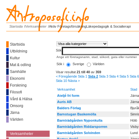
Antroposofi.info
Startsida
/
Verksamheter
/
Aktiv Företagsförsäkring
Läkepedagogik & Socialterapi
Startsida
Sök
Utbildning
Ange ett företagsnamn, stad, sökord, gata eller nummer
Kultur
Sök i
Sverige
Världen
Mat & odling
Samhälle
Visar resultat
21 till 40
av
359
< Föregående
Sida 1
Sida 2
Sida 3
Sida 4
Sida 5
Sida 6
Ekonomi
Sida 10
Nästa >
Forskning
Verksamhet
Stad
Filosofi
Ateljé fri form
Järna
Vård & Hälsa
Auris AB
Järna
Omsorg
Balders Förlag
Bjurå
Järna
Barnstugan Baskemölla
Simr
Världen
Barnträdgården Nyponkulla
Hölö
------------
Barnträdgården Riddarsporren
Visby
Barnträdgården Solvinden
Lund
Verksamheter