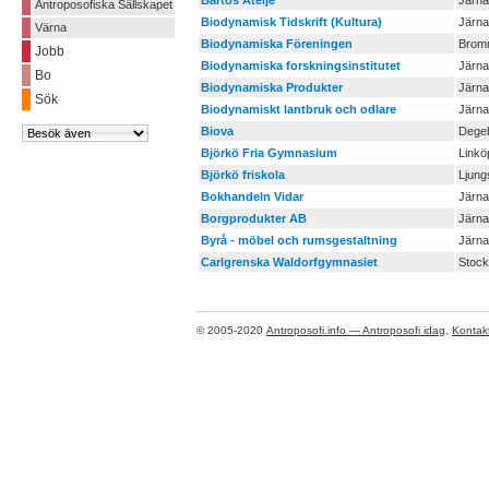
Bartos Ateljé
Järna
Antroposofiska Sällskapet
Biodynamisk Tidskrift (Kultura)
Järna
Värna
Biodynamiska Föreningen
Brom
Jobb
Biodynamiska forskningsinstitutet
Järna
Bo
Biodynamiska Produkter
Järna
Sök
Biodynamiskt lantbruk och odlare
Järna
Biova
Dege
Björkö Fria Gymnasium
Linkö
Björkö friskola
Ljung
Bokhandeln Vidar
Järna
Borgprodukter AB
Järna
Byrå - möbel och rumsgestaltning
Järna
Carlgrenska Waldorfgymnasiet
Stoc
© 2005-2020
Antroposofi.info — Antroposofi idag
,
Kontak