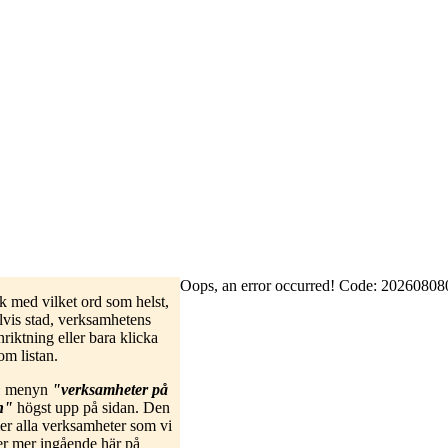
Oops, an error occurred! Code: 2026080
k med vilket ord som helst,
vis stad, verksamhetens
riktning eller bara klicka
om listan.
n
menyn
"verksamheter på
n"
högst upp på sidan. Den
ler alla verksamheter som vi
er mer ingående här på