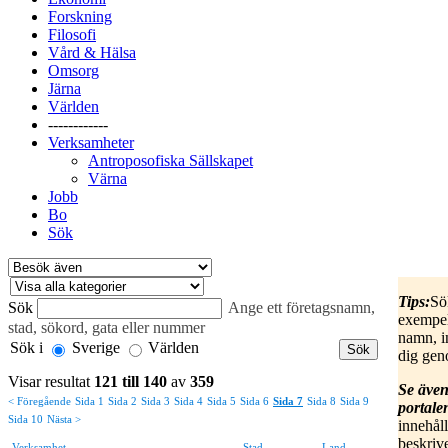
Forskning
Filosofi
Vård & Hälsa
Omsorg
Järna
Världen
------------
Verksamheter
Antroposofiska Sällskapet
Värna
Jobb
Bo
Sök
Tips:
Sö
Sök
Ange ett företagsnamn,
exempel
stad, sökord, gata eller nummer
namn, in
Sök i
Sverige
Världen
dig gen
Visar resultat
121 till 140
av
359
Se äve
< Föregående
Sida 1
Sida 2
Sida 3
Sida 4
Sida 5
Sida 6
Sida 7
Sida 8
Sida 9
portale
Sida 10
Nästa >
innehål
beskriv
Verksamhet
Stad
Land