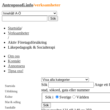
Antroposofi.info
/verksamheter
Startsida
/
Verksamheter
/
Aktiv Företagsförsäkring
Läkepedagogik & Socialterapi
Om oss
Kontakt
Annonsera
Tipsa oss!
Sök
Ange ett 
Startsida
stad, sökord, gata eller nummer
Utbildning
Sök i
Sverige
Världen
Kultur
Mat & odling
Samhälle