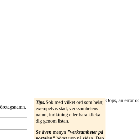
Oops, an error 
Tips:
Sök med vilket ord som helst,
företagsnamn,
exempelvis stad, verksamhetens
namn, inriktning eller bara klicka
dig genom listan.
Se även
menyn
"verksamheter på
portalen"
högst upp på sidan. Den