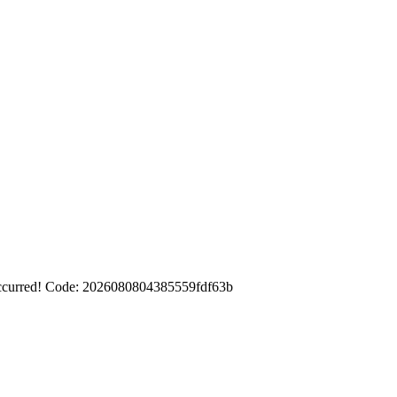
occurred! Code: 2026080804385559fdf63b