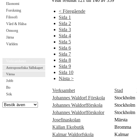
Visar resultat
121 till 140
av
359
Ekonomi
Forskning
< Föregående
Sida 1
Filosofi
Sida 2
Vård & Hälsa
Sida 3
Omsorg
Sida 4
Järna
Sida 5
Världen
Sida 6
------------
Sida 7
Sida 8
Verksamheter
Sida 9
Antroposofiska Sällskapet
Sida 10
Värna
Nästa >
Jobb
Bo
Verksamhet
Stad
Sök
Johannes Waldorf Förskola
Stockholm
Johannes Waldorfförskola
Stockholm
Johannes Waldorfförskolor
Stockholm
Josefinaskolan
Märsta
Källan Ekobutik
Bromma
Kalmar Waldorfskola
Kalmar