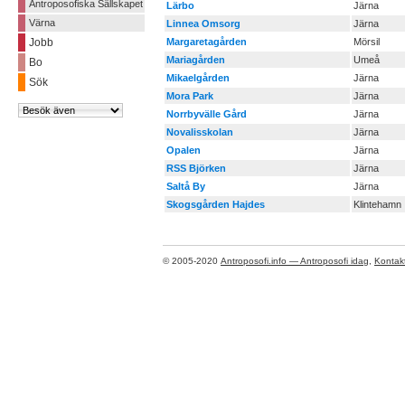
Antroposofiska Sällskapet
Lärbo
Järna
Värna
Linnea Omsorg
Järna
Jobb
Margaretagården
Mörsil
Mariagården
Umeå
Bo
Mikaelgården
Järna
Sök
Mora Park
Järna
Norrbyvälle Gård
Järna
Novalisskolan
Järna
Opalen
Järna
RSS Björken
Järna
Saltå By
Järna
Skogsgården Hajdes
Klintehamn
© 2005-2020
Antroposofi.info — Antroposofi idag
,
Kontak