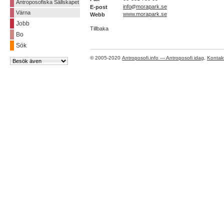
Antroposofiska Sällskapet
info
morapark.se
E-post
Värna
www.morapark.se
Webb
Jobb
Tillbaka
Bo
Sök
© 2005-2020
Antroposofi.info — Antroposofi idag
,
Kontak