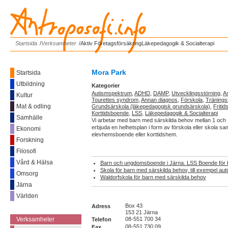
Antroposofi.info
Startsida
/
Verksamheter
/
Aktiv Företagsförsäkring
Läkepedagogik & Socialterapi
Mora Park
Startsida
Utbildning
Kategorier
Autismspektrum
,
ADHD
,
DAMP
,
Utvecklingsstörning
,
A
Kultur
Tourettes syndrom
,
Annan diagnos
,
Förskola
,
Tränings
Mat & odling
Grundsärskola (läkepedagogisk grundsärskola)
,
Fritid
Korttidsboende
,
LSS
,
Läkepedagogik & Socialterapi
Samhälle
Vi arbetar med barn med särskilda behov mellan 1 och
erbjuda en helhetsplan i form av förskola eller skola sam
Ekonomi
elevhemsboende eller korttidshem.
Forskning
Filosofi
Vård & Hälsa
Barn och ungdomsboende i Järna. LSS Boende för 
Skola för barn med särskilda behov, till exempel au
Omsorg
Waldorfskola för barn med särskilda behov
Järna
Världen
Box 43
------------
Adress
153 21 Järna
08-551 700 34
Verksamheter
Telefon
08-551 730 09
Fax