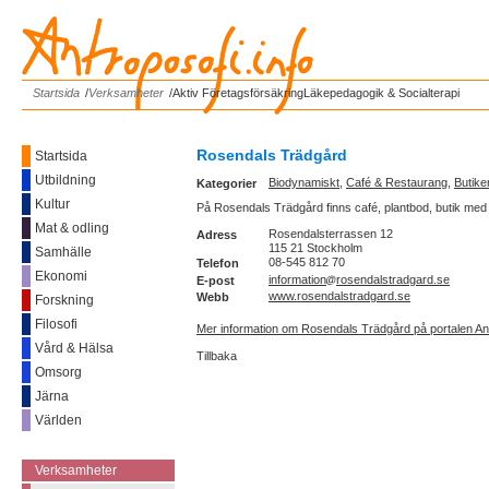
Antroposofi.info
Startsida
/
Verksamheter
/
Aktiv Företagsförsäkring
Läkepedagogik & Socialterapi
Rosendals Trädgård
Startsida
Utbildning
Biodynamiskt
,
Café & Restaurang
,
Butike
Kategorier
Kultur
På Rosendals Trädgård finns café, plantbod, butik med
Mat & odling
Rosendalsterrassen 12
Adress
115 21 Stockholm
Samhälle
08-545 812 70
Telefon
Ekonomi
information
rosendalstradgard.se
E-post
www.rosendalstradgard.se
Webb
Forskning
Filosofi
Mer information om Rosendals Trädgård på portalen Ant
Vård & Hälsa
Tillbaka
Omsorg
Järna
Världen
------------
Verksamheter