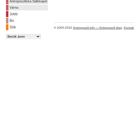
Antroposofiska Sällskapet
Värna
Jobb
Bo
Sök
© 2005-2020
Antroposofi.info — Antroposofi idag
,
Kontak