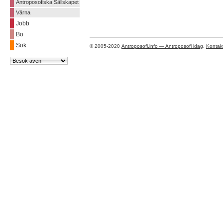
Antroposofiska Sällskapet
Värna
Jobb
Bo
Sök
© 2005-2020
Antroposofi.info — Antroposofi idag
,
Kontak