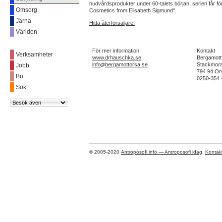
hudvårdsprodukter under 60-talets början, serien får f
Omsorg
Cosmetics from Elisabeth Sigmund".
Järna
Hitta återförsäljare!
Världen
------------
För mer information:
Kontakt
Verksamheter
www.drhauschka.se
Bergamott
info
bergamottorsa.se
Stackmor
Jobb
794 94 Or
Bo
0250-354 
Sök
© 2005-2020
Antroposofi.info — Antroposofi idag
,
Kontak