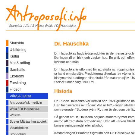
Antroposofi.info
Startsida
/
Vård & Hälsa
/
Wala / Dr Hauschka
Dr. Hauschka
Startsida
Utbildning
Dr. Hauschkas hudvårdsprodukter är den renaste och n
Kultur
lösningen till en frisk och vacker hud. En unik och effek
kvinnor och män.
Mat & odling
Samhälle
Dr. Hauschka är utformad för att stödja och uppmuntra 
ta hand om sig själv. Produkterna tillverkas av växter f
Ekonomi
biodynamiska odlingar eller direkt från naturen själv. U
Steiner under tidigt 1900-tal.
Forskning
Filosofi
Historia
Vård & Hälsa
Dr. Rudolf Hauschka var kemist och 1924 grundade ha
Antroposofisk medicin
Han fascinerades av frågan: Vad är liv? Frågan ställde h
Wala / Dr Hauschka
som svarade: ”Studera rytm. Rytmer är det som bär liv.
Weleda
Så genom att Dr. Hauscka började studera rytmer kom h
metod att framställa örtmediciner. Utan att varken tillsät
Syster Märtas husapotek
konserveringsmedel eller alkohol.
Vidarkliniken
Kosmetologen Elisabeth Sigmund och Dr. Hauschka ska
Storytelling