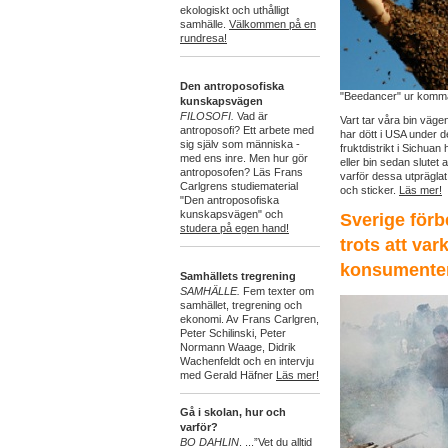
ekologiskt och uthålligt
samhälle.
Välkommen på en
rundresa!
Den antroposofiska
"Beedancer" ur komma
kunskapsvägen
FILOSOFI.
Vad är
Vart tar våra bin väg
antroposofi? Ett arbete med
har dött i USA under d
sig själv som människa -
fruktdistrikt i Sichua
med ens inre. Men hur gör
eller bin sedan slutet 
antroposofen? Läs Frans
varför dessa utpräglat
Carlgrens studiematerial
och sticker.
Läs mer!
"Den antroposofiska
kunskapsvägen" och
Sverige förb
studera på egen hand!
trots att var
konsumenter 
Samhällets tregrening
SAMHÄLLE.
Fem texter om
samhället, tregrening och
ekonomi. Av Frans Carlgren,
Peter Schilinski, Peter
Normann Waage,
Didrik
Wachenfeldt och en intervju
med Gerald Häfner
Läs mer!
Gå i skolan, hur och
varför?
BO DAHLIN
. ...”Vet du alltid