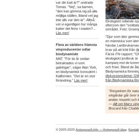
var din katt är?” undrade
Tomas. ”Nej”, sa barnen,
”den kan gömma sig på alla
möjliga ställen, ibland vet jag
inte alls var den är”. Alltså:
Ekologiskt odlande sp
vet vi egentligen hur många
eftersom den "smitta
katter det finns i staden?...
området. Foto: Green
Läs mer!
”Djur som äter genmodi
en människa som äter 
Flera av världens främsta
hävdar Lantbrukarnas 
vinproducenter odlar
krav på att kött från
biodynamiskt
Färsk FN-rapport: "GM
ekologiskt jordbruk är
MAT.
”För tio år sedan
kampanj mot de komme
betraktades vi som
och fröer. Bland de ått
galningar”, säger Alan York,
Biodynamiska förenin
en biodynamisk konsulent i
diskussionsämne: GMO
Kalifornien. ”Det är en stor
från Biodynamiska för
förändring.”
Läs mer!
"Respekten för naturen
vingårdar går över ti
andas respekt och kv
—
Allt om Mat:s vin
Brocard från Chabli
© 2005-2020
Antroposofi.info — Antroposofi idag
,
Kontak