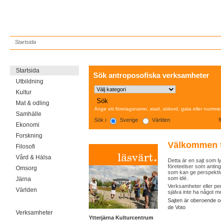
Antroposofi.info
Startsida
Startsida
Sök antroposofiska verksamheter
Utbildning
Kultur
Mat & odling
Ange ett företagsnamn, stad, sökord, gata eller numme
Samhälle
Sök i
Sverige
Världen
Ekonomi
Forskning
Välkommen ti
Filosofi
Vård & Hälsa
Detta är en sajt som l
företeelser som anting
Omsorg
som kan ge perspektiv 
som idé.
Järna
Verksamheter eller p
Världen
själva inte ha något m
------------
Sajten är oberoende oc
de Voto
Verksamheter
Ytterjärna Kulturcentrum