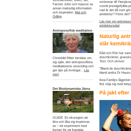
verksamheter, GMO, bin,
strömmar till Ytterjärn
Farmer John och massor av
vunnit prestigefyllda 
annan matnyttig information
vad är det då som gör
och inspiration.
Mat och
arkitektur? Finns det?
Odling
Läs mer om antroposof
arkitektursida!
Antroposofisk meditation
Naturlig ant
slår kemikr
Råd och Rön har samma
duschkrämer, granska
Christhild Ritter berättar om
Test. Och skriver:
sig själv, den antroposofiska
meditationens utveckling och
"Bland de duschkräme
ger tips på övningar...
Läs
bland andra Dr Hausc
mer!
Ikea Familys lågpris
fick nöja sig med bet
Det Biodynamiska Järna
På jakt efter
GUIDE.
En ekoregion att
lära och låta sig inspireras
av – ett experiment med
former för ett framtida