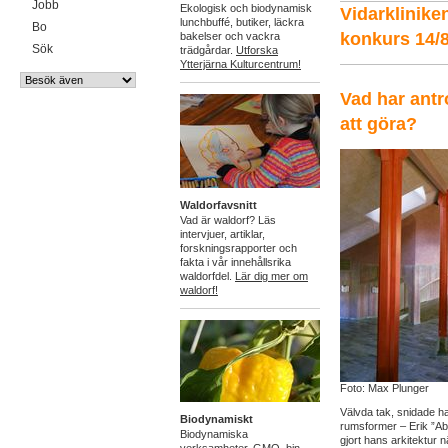
Jobb
Ekologisk och biodynamisk
Vidarklinike
lunchbuffé, butiker, läckra
Bo
konkurs 14/
bakelser och vackra
Sök
trädgårdar.
Utforska
Ytterjärna Kulturcentrum!
Vad har antr
att göra?
Waldorfavsnitt
Vad är waldorf? Läs
intervjuer, artiklar,
forskningsrapporter och
fakta i vår innehållsrika
waldorfdel.
Lär dig mer om
waldorf!
Foto: Max Plunger
Välvda tak, snidade h
Biodynamiskt
rumsformer – Erik ”A
Biodynamiska
gjort hans arkitektur